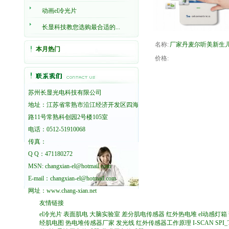
动画el冷光片
长显科技教您选购最合适的...
名称:
厂家丹麦尔听美新生儿.
本月热门
价格:
苏州长显光电科技有限公司
地址：江苏省常熟市沿江经济开发区四海
路11号常熟科创园2号楼105室
电话：0512-51910068
传真：
Q Q：471180272
MSN: changxian-el@hotmail.com
E-mail：changxian-el@hotmail.com
网址：
www.chang-xian.net
友情链接
el冷光片
表面肌电
大脑实验室
差分肌电传感器
红外热电堆
el动感灯箱
经肌电图
热电堆传感器厂家
发光线
红外传感器工作原理
I-SCAN
SPI