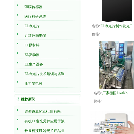
薄膜传感器
医疗科研系统
EL冷光片
名称:
EL冷光片制作发光T..
价格:
近红外脑电仪
EL原材料
EL驱动器
EL生产设备
EL冷光片技术培训与咨询
压力发电膜
名称:
厂家德国LivaNo...
推荐新闻
价格:
造型逼真的3D T恤衫融...
有机EL发光元件应用于液...
长显科技EL冷光片产品售...