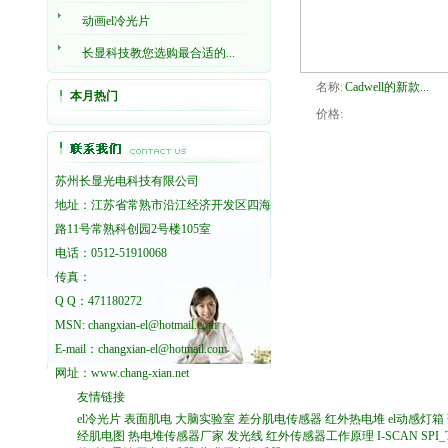
动画el冷光片
长显科技教您选购最合适的...
名称:
Cadwell的新款...
本月热门
价格:
苏州长显光电科技有限公司
地址：江苏省常熟市沿江经济开发区四海
路11号常熟科创园2号楼105室
电话：0512-51910068
传真：
Q Q：471180272
MSN: changxian-el@hotmail.com
E-mail：changxian-el@hotmail.com
网址：
www.chang-xian.net
友情链接
el冷光片
表面肌电
大脑实验室
差分肌电传感器
红外热电堆
el动感灯箱
经肌电图
热电堆传感器厂家
发光线
红外传感器工作原理
I-SCAN
SPI