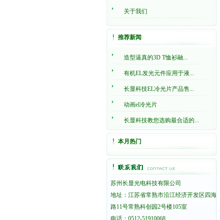
关于我们
推荐新闻
造型逼真的3D T恤衫融...
有机EL发光元件应用于液...
长显科技EL冷光片产品售...
动画el冷光片
长显科技教您选购最合适的...
本月热门
苏州长显光电科技有限公司
地址：江苏省常熟市沿江经济开发区四海
路11号常熟科创园2号楼105室
电话：0512-51910068