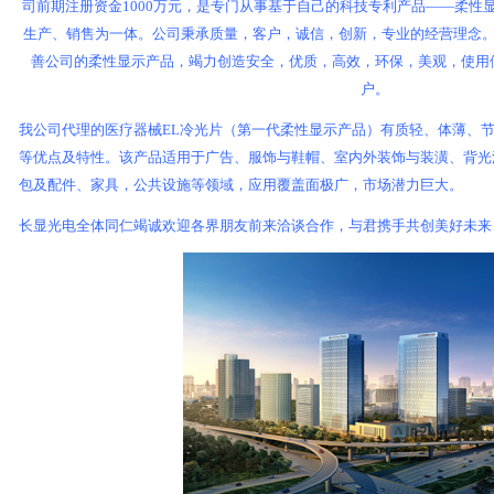
司前期注册资金1000万元，是专门从事基于自己的科技专利产品——柔性
生产、销售为一体。公司秉承质量，客户，诚信，创新，专业的经营理念
善公司的柔性显示产品，竭力创造安全，优质，高效，环保，美观，使用
户。
我公司代理的医疗器械EL冷光片（第一代柔性显示产品）有质轻、体薄、
等优点及特性。该产品适用于广告、服饰与鞋帽、室内外装饰与装潢、背光
包及配件、家具，公共设施等领域，应用覆盖面极广，市场潜力巨大。
长显光电全体同仁竭诚欢迎各界朋友前来洽谈合作，与君携手共创美好未来