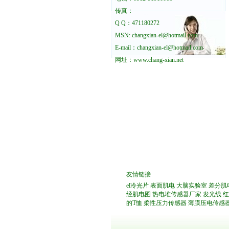
传真：
Q Q：471180272
MSN: changxian-el@hotmail.com
E-mail：changxian-el@hotmail.com
网址：
www.chang-xian.net
友情链接
el冷光片
表面肌电
大脑实验室
差分肌
经肌电图
热电堆传感器厂家
发光线
红
的T恤
柔性压力传感器
薄膜压电传感