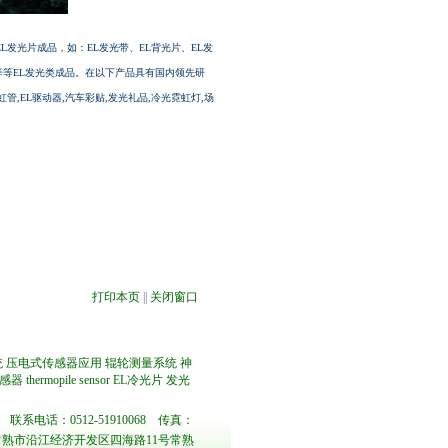
L发光片成品，如：EL发光带、EL背光片、EL发
等等EL发光类成品。在以下产品具有国内领先研
霓虹管,EL驱动器,汽车彩贴,发光礼品,冷光霓虹灯,场
打印本页
||
关闭窗口
统
压电式传感器应用
辊轮测量系统
神
感器
thermopile sensor
EL冷光片
发光
联系电话：0512-51910068 传真：
熟市沿江经济开发区四海路11号常熟