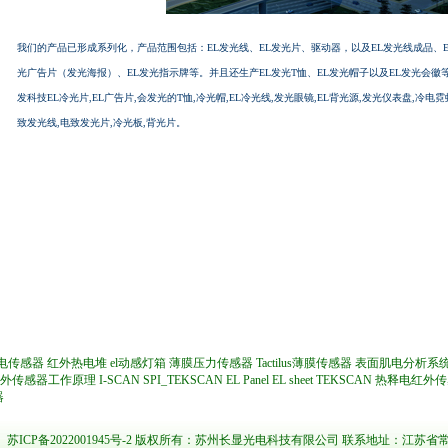
我们的产品已形成系列化，产品范围包括：EL发光线、EL发光片、驱动器，以及EL发光线成品、E
光广告片（发光海报）、EL发光指示牌等。并且还生产EL发光T恤、EL发光帽子以及EL发光会徽
发科技
EL冷光片
,EL广告片,会发光的T恤,冷光帽,EL冷光线,发光眼镜,EL背光源,发光仪表盘,冷电
致发光线,电致发光片,冷光板,背光片。
电传感器
红外热电堆
el动感灯箱
薄膜压力传感器
Tactilus薄膜传感器
表面肌电分析系
外传感器工作原理
I-SCAN
SPI_TEKSCAN
EL Panel
EL sheet
TEKSCAN
热释电红外传
器
苏ICP备2022001945号-2
版权所有：苏州长显光电科技有限公司 联系地址：江苏省常