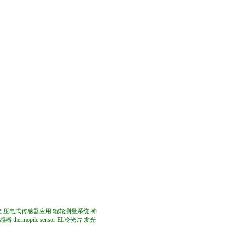
统
压电式传感器应用
辊轮测量系统
神
感器
thermopile sensor
EL冷光片
发光