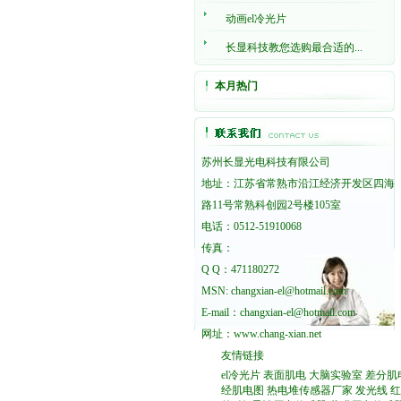
动画el冷光片
长显科技教您选购最合适的...
本月热门
苏州长显光电科技有限公司
地址：江苏省常熟市沿江经济开发区四海
路11号常熟科创园2号楼105室
电话：0512-51910068
传真：
Q Q：471180272
MSN: changxian-el@hotmail.com
E-mail：changxian-el@hotmail.com
网址：
www.chang-xian.net
友情链接
el冷光片
表面肌电
大脑实验室
差分肌
经肌电图
热电堆传感器厂家
发光线
红