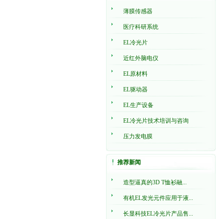
薄膜传感器
医疗科研系统
EL冷光片
近红外脑电仪
EL原材料
EL驱动器
EL生产设备
EL冷光片技术培训与咨询
压力发电膜
推荐新闻
造型逼真的3D T恤衫融...
有机EL发光元件应用于液...
长显科技EL冷光片产品售...