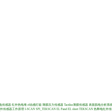
电传感器
红外热电堆
el动感灯箱
薄膜压力传感器
Tactilus薄膜传感器
表面肌电分析系
外传感器工作原理
I-SCAN
SPI_TEKSCAN
EL Panel
EL sheet
TEKSCAN
热释电红外传