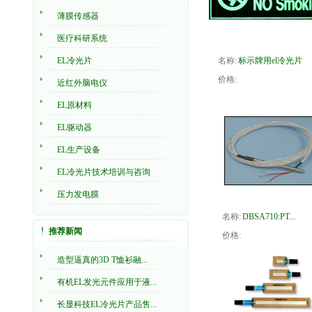
薄膜传感器
医疗科研系统
EL冷光片
名称:
标示牌用el冷光片
价格:
近红外脑电仪
EL原材料
EL驱动器
EL生产设备
EL冷光片技术培训与咨询
压力发电膜
名称:
DBSA710:PT...
推荐新闻
价格:
造型逼真的3D T恤衫融...
有机EL发光元件应用于液...
长显科技EL冷光片产品售...