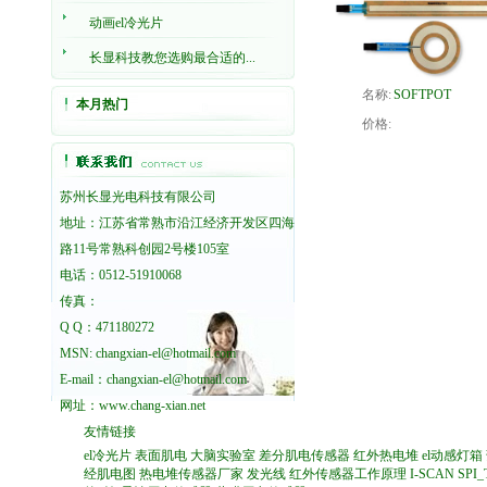
动画el冷光片
长显科技教您选购最合适的...
名称:
SOFTPOT
本月热门
价格:
苏州长显光电科技有限公司
地址：江苏省常熟市沿江经济开发区四海
路11号常熟科创园2号楼105室
电话：0512-51910068
传真：
Q Q：471180272
MSN: changxian-el@hotmail.com
E-mail：changxian-el@hotmail.com
网址：
www.chang-xian.net
友情链接
el冷光片
表面肌电
大脑实验室
差分肌电传感器
红外热电堆
el动感灯箱
经肌电图
热电堆传感器厂家
发光线
红外传感器工作原理
I-SCAN
SPI