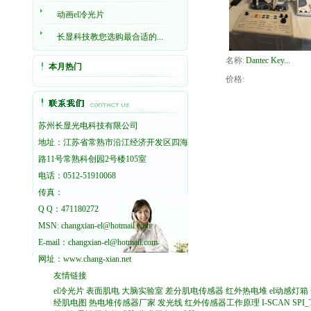
动画el冷光片
长显科技教您选购最合适的...
名称:
Dantec Key...
本月热门
价格:
苏州长显光电科技有限公司
地址：江苏省常熟市沿江经济开发区四海
路11号常熟科创园2号楼105室
电话：0512-51910068
传真：
Q Q：471180272
MSN: changxian-el@hotmail.com
E-mail：changxian-el@hotmail.com
网址：
www.chang-xian.net
友情链接
el冷光片
表面肌电
大脑实验室
差分肌电传感器
红外热电堆
el动感灯箱
经肌电图
热电堆传感器厂家
发光线
红外传感器工作原理
I-SCAN
SPI