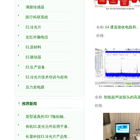
薄膜传感器
医疗科研系统
EL冷光片
名称:
64 通道接收电路和...
价格:
近红外脑电仪
EL原材料
EL驱动器
EL生产设备
EL冷光片技术培训与咨询
压力发电膜
名称:
智能超声波探头的高度.
推荐新闻
价格:
造型逼真的3D T恤衫融...
有机EL发光元件应用于液...
长显科技EL冷光片产品售...