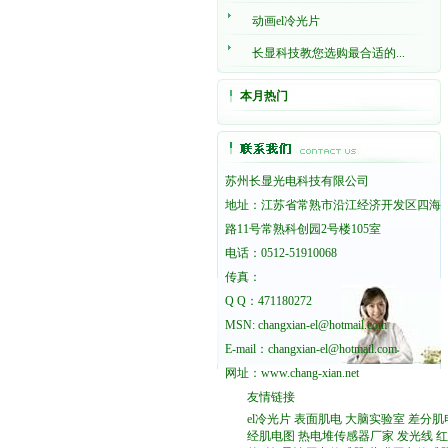
动画el冷光片
长显科技教您选购最合适的...
本月热门
苏州长显光电科技有限公司
地址：江苏省常熟市沿江经济开发区四海
路11号常熟科创园2号楼105室
电话：0512-51910068
传真：
Q Q：471180272
MSN: changxian-el@hotmail.com
E-mail：changxian-el@hotmail.com
网址：
www.chang-xian.net
友情链接
el冷光片
表面肌电
大脑实验室
差分肌
经肌电图
热电堆传感器厂家
发光线
红