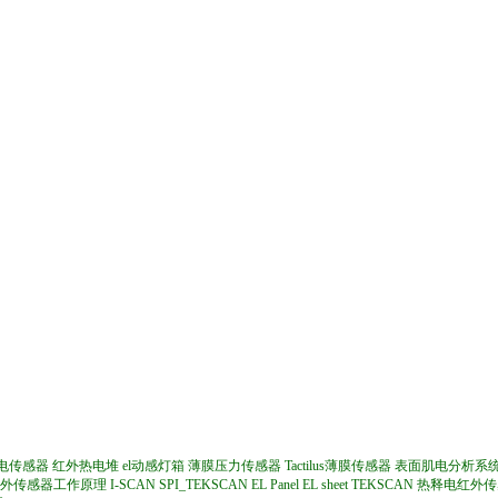
电传感器
红外热电堆
el动感灯箱
薄膜压力传感器
Tactilus薄膜传感器
表面肌电分析系
外传感器工作原理
I-SCAN
SPI_TEKSCAN
EL Panel
EL sheet
TEKSCAN
热释电红外传