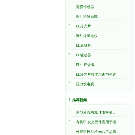
薄膜传感器
医疗科研系统
EL冷光片
近红外脑电仪
EL原材料
EL驱动器
EL生产设备
EL冷光片技术培训与咨询
压力发电膜
推荐新闻
造型逼真的3D T恤衫融...
有机EL发光元件应用于液...
长显科技EL冷光片产品售...